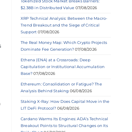
Tokenized Stock Market Breaks Barriers:
$2.38B in Distributed Value
07/08/2026
XRP Technical Analysis: Between the Macro-
Trend Breakout and the Siege of Critical
Support
07/08/2026
The Real Money Map: Which Crypto Projects
s
Dominate Fee Generation?
07/08/2026
Ethena (ENA) at a Crossroads: Deep
Capitulation or Institutional Accumulation
Base?
07/08/2026
Ethereum: Consolidation or Fatigue? The
Analysis Behind Staking
06/08/2026
Staking X-Ray: How Does Capital Move in the
n
LIT DeFi Protocol?
06/08/2026
Cardano Warms Its Engines: ADA’s Technical
Breakout Points to Structural Changes on Its