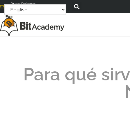
Press Release:
alex@bitacademyweb.com
Para qué sir