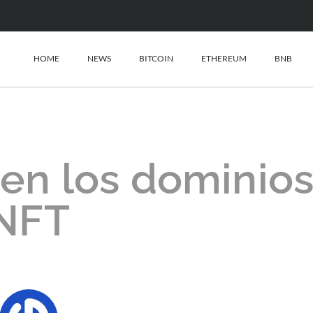
HOME
NEWS
BITCOIN
ETHEREUM
BNB
ven los dominio
NFT