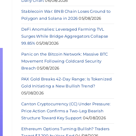
Daily Chart
06/08/2026
Stablecoin War: BNB Chain Loses Ground to
Polygon and Solana in 2026
05/08/2026
DeFi Anomalies: Leveraged Farming TVL
Surges While Bridge Aggregators Collapse
99.85%
05/08/2026
Panic on the Bitcoin Network: Massive BTC
Movement Following Coldcard Security
Breach
05/08/2026
PAX Gold Breaks 42-Day Range: Is Tokenized
Gold Initiating a New Bullish Trend?
05/08/2026
Canton Cryptocurrency (CC) Under Pressure:
Price Action Confirms a Two-Leg Bearish
Structure Toward Key Support
04/08/2026
Ethereum Options Turning Bullish? Traders
Target $3,200 by Year-End
04/08/2026