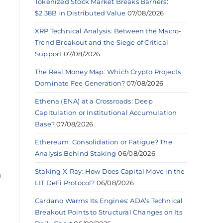
Tokenized Stock Market Breaks Barriers:
$2.38B in Distributed Value
07/08/2026
XRP Technical Analysis: Between the Macro-
Trend Breakout and the Siege of Critical
Support
07/08/2026
The Real Money Map: Which Crypto Projects
Dominate Fee Generation?
07/08/2026
Ethena (ENA) at a Crossroads: Deep
Capitulation or Institutional Accumulation
Base?
07/08/2026
Ethereum: Consolidation or Fatigue? The
Analysis Behind Staking
06/08/2026
Staking X-Ray: How Does Capital Move in the
a
LIT DeFi Protocol?
06/08/2026
Cardano Warms Its Engines: ADA’s Technical
Breakout Points to Structural Changes on Its