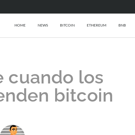
HOME
NEWS
BITCOIN
ETHEREUM
BNB
 cuando los
enden bitcoin