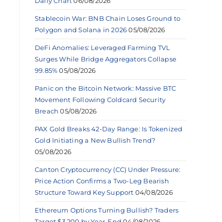
Daily Chart
06/08/2026
Stablecoin War: BNB Chain Loses Ground to
Polygon and Solana in 2026
05/08/2026
DeFi Anomalies: Leveraged Farming TVL
Surges While Bridge Aggregators Collapse
99.85%
05/08/2026
Panic on the Bitcoin Network: Massive BTC
Movement Following Coldcard Security
Breach
05/08/2026
PAX Gold Breaks 42-Day Range: Is Tokenized
Gold Initiating a New Bullish Trend?
05/08/2026
Canton Cryptocurrency (CC) Under Pressure:
Price Action Confirms a Two-Leg Bearish
Structure Toward Key Support
04/08/2026
Ethereum Options Turning Bullish? Traders
Target $3,200 by Year-End
04/08/2026