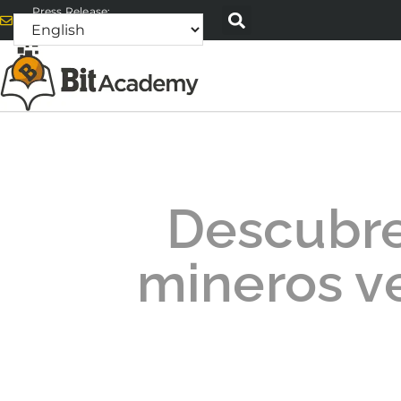
Press Release:
alex@bitacademyweb.com
Descubre
mineros v