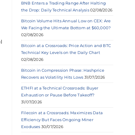
BNB Enters a Trading Range After Halting
the Drop: Daily Technical Analysis
02/08/2026
Bitcoin Volume Hits Annual Low on CEX: Are
We Facing the Ultimate Bottom at $60,000?
02/08/2026
l
Bitcoin at a Crossroads: Price Action and BTC
Technical Key Levels on the Daily Chart
02/08/2026
Bitcoin in Compression Phase: Hashprice
Recovers as Volatility Hits Lows
31/07/2026
ETHFI at a Technical Crossroads: Buyer
Exhaustion or Pause Before Takeoff?
31/07/2026
Filecoin at a Crossroads: Maximizes Data
Efficiency But Faces Ongoing Miner
.
Exoduses
30/07/2026