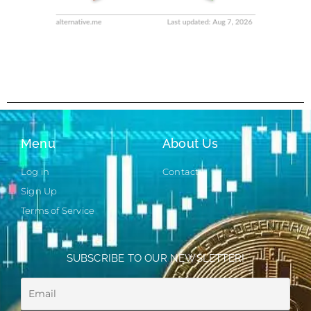
Menu
About Us
Log in
Contact
Sign Up
Terms of Service
SUBSCRIBE TO OUR NEWSLETTER!