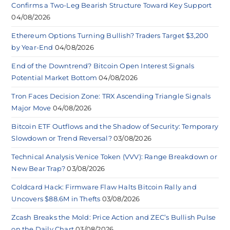
Confirms a Two-Leg Bearish Structure Toward Key Support
04/08/2026
Ethereum Options Turning Bullish? Traders Target $3,200
by Year-End
04/08/2026
End of the Downtrend? Bitcoin Open Interest Signals
Potential Market Bottom
04/08/2026
Tron Faces Decision Zone: TRX Ascending Triangle Signals
Major Move
04/08/2026
Bitcoin ETF Outflows and the Shadow of Security: Temporary
Slowdown or Trend Reversal?
03/08/2026
Technical Analysis Venice Token (VVV): Range Breakdown or
New Bear Trap?
03/08/2026
Coldcard Hack: Firmware Flaw Halts Bitcoin Rally and
Uncovers $88.6M in Thefts
03/08/2026
Zcash Breaks the Mold: Price Action and ZEC’s Bullish Pulse
on the Daily Chart
03/08/2026