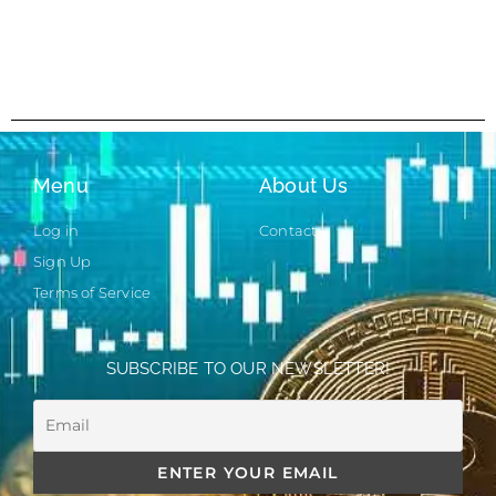
Menu
About Us
Log in
Contact
Sign Up
Terms of Service
SUBSCRIBE TO OUR NEWSLETTER!