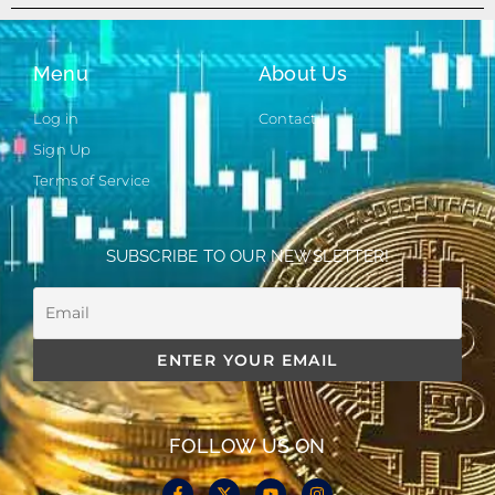
Menu
About Us
Log in
Contact
Sign Up
Terms of Service
SUBSCRIBE TO OUR NEWSLETTER!
FOLLOW US ON