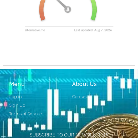
Menu
About Us
Log in
Contact
Sign Up
Terms of Service
SUBSCRIBE TO OUR NEWSLETTER!