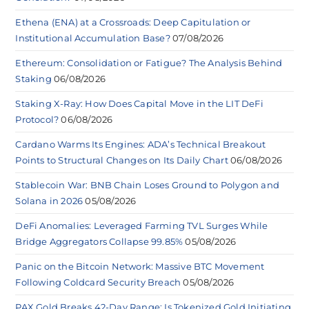
Ethena (ENA) at a Crossroads: Deep Capitulation or
Institutional Accumulation Base?
07/08/2026
Ethereum: Consolidation or Fatigue? The Analysis Behind
Staking
06/08/2026
Staking X-Ray: How Does Capital Move in the LIT DeFi
Protocol?
06/08/2026
Cardano Warms Its Engines: ADA’s Technical Breakout
Points to Structural Changes on Its Daily Chart
06/08/2026
Stablecoin War: BNB Chain Loses Ground to Polygon and
Solana in 2026
05/08/2026
DeFi Anomalies: Leveraged Farming TVL Surges While
Bridge Aggregators Collapse 99.85%
05/08/2026
Panic on the Bitcoin Network: Massive BTC Movement
Following Coldcard Security Breach
05/08/2026
PAX Gold Breaks 42-Day Range: Is Tokenized Gold Initiating