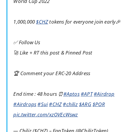
World Cup 2022
1,000,000
$CHZ
tokens for everyone join early🎉
✅ Follow Us
🚀 Like + RT this post & Pinned Post
🏆 Comment your ERC-20 Address
End time : 48 hours ⏰
#Aptos
#APT
#Airdrop
#Airdrops
#Sui
#CHZ
#chiliz
$ARG
$POR
pic.twitter.com/xzOVEcWswz
— Chiliz ($CHZ) – FanToken (@ChilizToken)