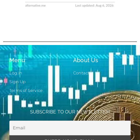
Menu
About Us
Log in
Contact
Sign Up
Terms of Service
SUBSCRIBE TO OUR NEWSLETTER!