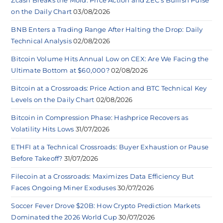
Zcash Breaks the Mold: Price Action and ZEC’s Bullish Pulse
on the Daily Chart
03/08/2026
BNB Enters a Trading Range After Halting the Drop: Daily
Technical Analysis
02/08/2026
Bitcoin Volume Hits Annual Low on CEX: Are We Facing the
Ultimate Bottom at $60,000?
02/08/2026
Bitcoin at a Crossroads: Price Action and BTC Technical Key
Levels on the Daily Chart
02/08/2026
Bitcoin in Compression Phase: Hashprice Recovers as
Volatility Hits Lows
31/07/2026
ETHFI at a Technical Crossroads: Buyer Exhaustion or Pause
Before Takeoff?
31/07/2026
Filecoin at a Crossroads: Maximizes Data Efficiency But
Faces Ongoing Miner Exoduses
30/07/2026
Soccer Fever Drove $20B: How Crypto Prediction Markets
Dominated the 2026 World Cup
30/07/2026