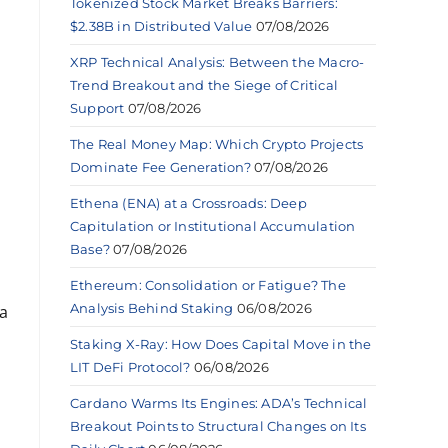
Tokenized Stock Market Breaks Barriers:
$2.38B in Distributed Value
07/08/2026
XRP Technical Analysis: Between the Macro-
Trend Breakout and the Siege of Critical
Support
07/08/2026
The Real Money Map: Which Crypto Projects
Dominate Fee Generation?
07/08/2026
Ethena (ENA) at a Crossroads: Deep
Capitulation or Institutional Accumulation
Base?
07/08/2026
Ethereum: Consolidation or Fatigue? The
Analysis Behind Staking
06/08/2026
 a
Staking X-Ray: How Does Capital Move in the
LIT DeFi Protocol?
06/08/2026
Cardano Warms Its Engines: ADA’s Technical
Breakout Points to Structural Changes on Its