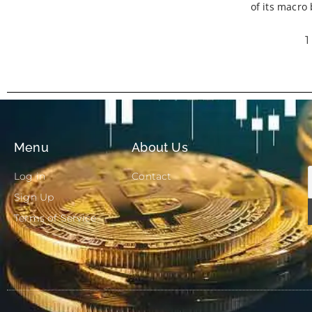
of its macro
1
Menu
About Us
Log in
Contact
Sign Up
Terms of Service