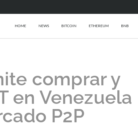
HOME
NEWS
BITCOIN
ETHEREUM
BNB
ite comprar y
T en Venezuela
rcado P2P