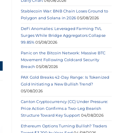
Daily Chart
06/08/2026
Stablecoin War: BNB Chain Loses Ground to
Polygon and Solana in 2026
05/08/2026
DeFi Anomalies: Leveraged Farming TVL
Surges While Bridge Aggregators Collapse
99.85%
05/08/2026
Panic on the Bitcoin Network: Massive BTC
Movement Following Coldcard Security
Breach
05/08/2026
PAX Gold Breaks 42-Day Range: Is Tokenized
Gold Initiating a New Bullish Trend?
05/08/2026
Canton Cryptocurrency (CC) Under Pressure:
Price Action Confirms a Two-Leg Bearish
Structure Toward Key Support
04/08/2026
Ethereum Options Turning Bullish? Traders
Target $3,200 by Year-End
04/08/2026