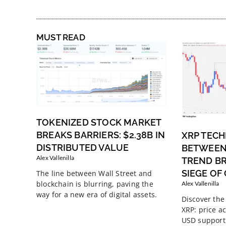
MUST READ
TOKENIZED STOCK MARKET
BREAKS BARRIERS: $2.38B IN
XRP TECH
DISTRIBUTED VALUE
BETWEEN
Alex Vallenilla
TREND B
SIEGE OF
The line between Wall Street and
blockchain is blurring, paving the
Alex Vallenilla
way for a new era of digital assets.
Discover the 
XRP: price ac
USD support 