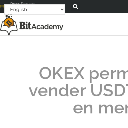
Press Release:
alex@bitacademyweb.com
OKEX perm
vender USD
en me