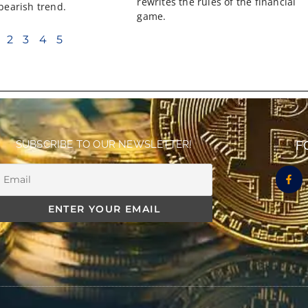
rewrites the rules of the financial
 bearish trend.
game.
2
3
4
5
SUBSCRIBE TO OUR NEWSLETTER!
F