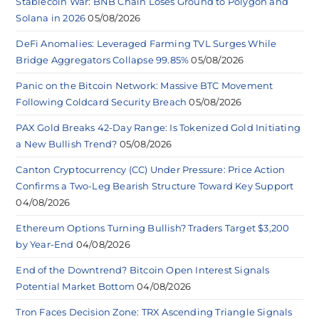
Stablecoin War: BNB Chain Loses Ground to Polygon and
Solana in 2026
05/08/2026
DeFi Anomalies: Leveraged Farming TVL Surges While
Bridge Aggregators Collapse 99.85%
05/08/2026
Panic on the Bitcoin Network: Massive BTC Movement
Following Coldcard Security Breach
05/08/2026
PAX Gold Breaks 42-Day Range: Is Tokenized Gold Initiating
a New Bullish Trend?
05/08/2026
Canton Cryptocurrency (CC) Under Pressure: Price Action
Confirms a Two-Leg Bearish Structure Toward Key Support
04/08/2026
Ethereum Options Turning Bullish? Traders Target $3,200
by Year-End
04/08/2026
End of the Downtrend? Bitcoin Open Interest Signals
Potential Market Bottom
04/08/2026
Tron Faces Decision Zone: TRX Ascending Triangle Signals