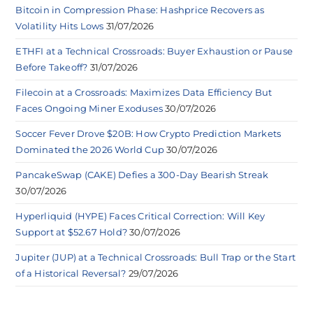
Bitcoin in Compression Phase: Hashprice Recovers as
Volatility Hits Lows
31/07/2026
ETHFI at a Technical Crossroads: Buyer Exhaustion or Pause
Before Takeoff?
31/07/2026
Filecoin at a Crossroads: Maximizes Data Efficiency But
Faces Ongoing Miner Exoduses
30/07/2026
Soccer Fever Drove $20B: How Crypto Prediction Markets
Dominated the 2026 World Cup
30/07/2026
PancakeSwap (CAKE) Defies a 300-Day Bearish Streak
30/07/2026
Hyperliquid (HYPE) Faces Critical Correction: Will Key
Support at $52.67 Hold?
30/07/2026
Jupiter (JUP) at a Technical Crossroads: Bull Trap or the Start
of a Historical Reversal?
29/07/2026