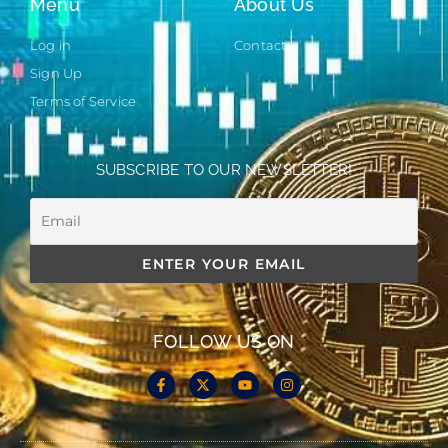
Menu
About Us
Log in
Contact
Sign Up
Terms of Service
SUBSCRIBE TO OUR NEWSLETTER!
FOLLOW US ON