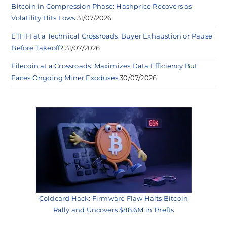
Bitcoin in Compression Phase: Hashprice Recovers as
Volatility Hits Lows
31/07/2026
ETHFI at a Technical Crossroads: Buyer Exhaustion or Pause
Before Takeoff?
31/07/2026
Filecoin at a Crossroads: Maximizes Data Efficiency But
Faces Ongoing Miner Exoduses
30/07/2026
Coldcard Hack: Firmware Flaw Halts Bitcoin
Rally and Uncovers $88.6M in Thefts