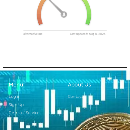
Menu
About Us
Log in
Contact
Sign Up
Terms of Service