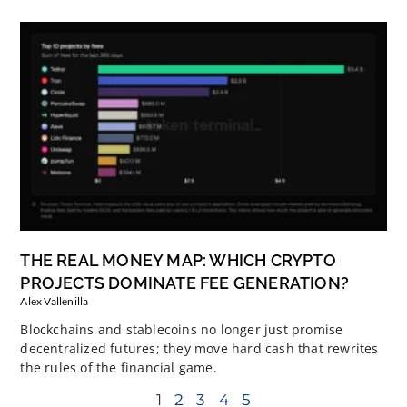
THE REAL MONEY MAP: WHICH CRYPTO
PROJECTS DOMINATE FEE GENERATION?
Alex Vallenilla
Blockchains and stablecoins no longer just promise
decentralized futures; they move hard cash that rewrites
the rules of the financial game.
1
2
3
4
5