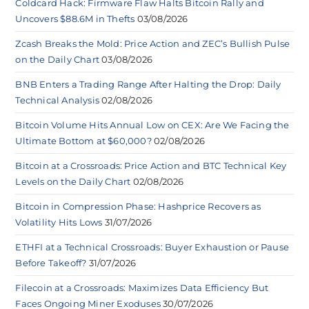
Coldcard Hack: Firmware Flaw Halts Bitcoin Rally and
Uncovers $88.6M in Thefts
03/08/2026
Zcash Breaks the Mold: Price Action and ZEC’s Bullish Pulse
on the Daily Chart
03/08/2026
BNB Enters a Trading Range After Halting the Drop: Daily
Technical Analysis
02/08/2026
Bitcoin Volume Hits Annual Low on CEX: Are We Facing the
Ultimate Bottom at $60,000?
02/08/2026
Bitcoin at a Crossroads: Price Action and BTC Technical Key
Levels on the Daily Chart
02/08/2026
Bitcoin in Compression Phase: Hashprice Recovers as
Volatility Hits Lows
31/07/2026
ETHFI at a Technical Crossroads: Buyer Exhaustion or Pause
Before Takeoff?
31/07/2026
Filecoin at a Crossroads: Maximizes Data Efficiency But
Faces Ongoing Miner Exoduses
30/07/2026