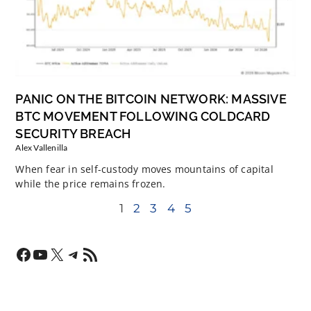
PANIC ON THE BITCOIN NETWORK: MASSIVE
BTC MOVEMENT FOLLOWING COLDCARD
SECURITY BREACH
Alex Vallenilla
When fear in self-custody moves mountains of capital
while the price remains frozen.
1
2
3
4
5