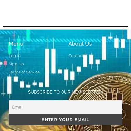
Menu
About Us
Log in
Contact
Sign Up
Terms of Service
SUBSCRIBE TO OUR NEWSLETTER!