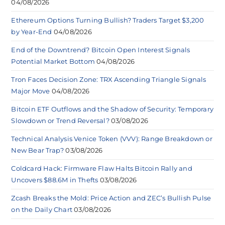
04/08/2026
Ethereum Options Turning Bullish? Traders Target $3,200
by Year-End
04/08/2026
End of the Downtrend? Bitcoin Open Interest Signals
Potential Market Bottom
04/08/2026
Tron Faces Decision Zone: TRX Ascending Triangle Signals
Major Move
04/08/2026
Bitcoin ETF Outflows and the Shadow of Security: Temporary
Slowdown or Trend Reversal?
03/08/2026
Technical Analysis Venice Token (VVV): Range Breakdown or
New Bear Trap?
03/08/2026
Coldcard Hack: Firmware Flaw Halts Bitcoin Rally and
Uncovers $88.6M in Thefts
03/08/2026
Zcash Breaks the Mold: Price Action and ZEC’s Bullish Pulse
on the Daily Chart
03/08/2026