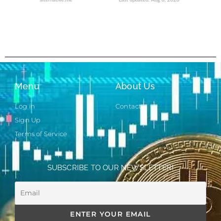
Menu
About Us
Log in
Contact
Sign Up
Terms of Service
SUBSCRIBE TO OUR NEWSLETTER!