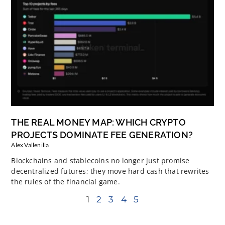
THE REAL MONEY MAP: WHICH CRYPTO
PROJECTS DOMINATE FEE GENERATION?
Alex Vallenilla
Blockchains and stablecoins no longer just promise
decentralized futures; they move hard cash that rewrites
the rules of the financial game.
1
2
3
4
5