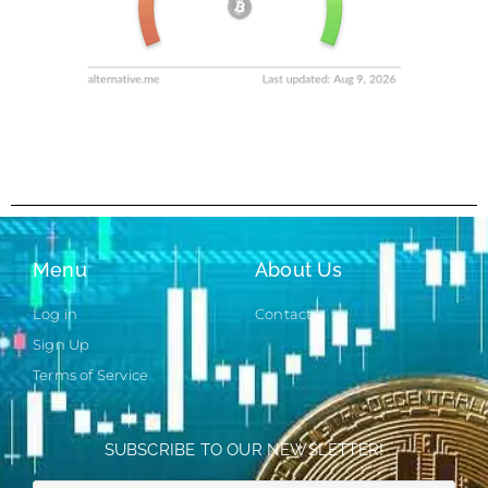
Menu
About Us
Log in
Contact
Sign Up
Terms of Service
SUBSCRIBE TO OUR NEWSLETTER!