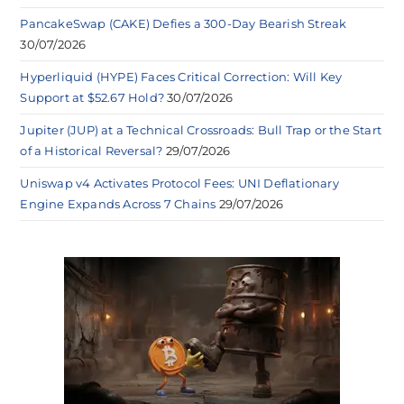
PancakeSwap (CAKE) Defies a 300-Day Bearish Streak
30/07/2026
Hyperliquid (HYPE) Faces Critical Correction: Will Key
Support at $52.67 Hold?
30/07/2026
Jupiter (JUP) at a Technical Crossroads: Bull Trap or the Start
of a Historical Reversal?
29/07/2026
Uniswap v4 Activates Protocol Fees: UNI Deflationary
Engine Expands Across 7 Chains
29/07/2026