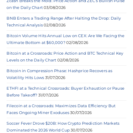
Zcash Breaks the Mold: Price Action and ZEC’s Bullish Pulse
on the Daily Chart
03/08/2026
BNB Enters a Trading Range After Halting the Drop: Daily
Technical Analysis
02/08/2026
Bitcoin Volume Hits Annual Low on CEX: Are We Facing the
Ultimate Bottom at $60,000?
02/08/2026
Bitcoin at a Crossroads: Price Action and BTC Technical Key
Levels on the Daily Chart
02/08/2026
Bitcoin in Compression Phase: Hashprice Recovers as
Volatility Hits Lows
31/07/2026
ETHFI at a Technical Crossroads: Buyer Exhaustion or Pause
Before Takeoff?
31/07/2026
Filecoin at a Crossroads: Maximizes Data Efficiency But
Faces Ongoing Miner Exoduses
30/07/2026
Soccer Fever Drove $20B: How Crypto Prediction Markets
Dominated the 2026 World Cup
30/07/2026