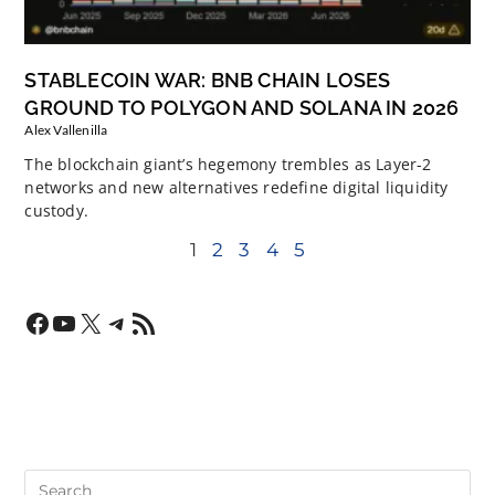
STABLECOIN WAR: BNB CHAIN LOSES
GROUND TO POLYGON AND SOLANA IN 2026
Alex Vallenilla
The blockchain giant’s hegemony trembles as Layer-2
networks and new alternatives redefine digital liquidity
custody.
1
2
3
4
5