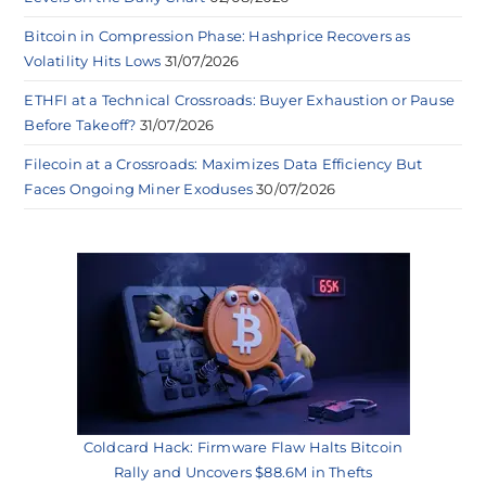
Bitcoin in Compression Phase: Hashprice Recovers as
Volatility Hits Lows
31/07/2026
ETHFI at a Technical Crossroads: Buyer Exhaustion or Pause
Before Takeoff?
31/07/2026
Filecoin at a Crossroads: Maximizes Data Efficiency But
Faces Ongoing Miner Exoduses
30/07/2026
Coldcard Hack: Firmware Flaw Halts Bitcoin
Rally and Uncovers $88.6M in Thefts