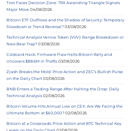
Tron Faces Decision Zone: TRX Ascending Triangle Signals
Major Move
04/08/2026
Bitcoin ETF Outflows and the Shadow of Security: Temporary
Slowdown or Trend Reversal?
03/08/2026
Technical Analysis Venice Token (VVV): Range Breakdown or
New Bear Trap?
03/08/2026
Coldcard Hack: Firmware Flaw Halts Bitcoin Rally and
Uncovers $88.6M in Thefts
03/08/2026
Zcash Breaks the Mold: Price Action and ZEC’s Bullish Pulse
on the Daily Chart
03/08/2026
BNB Enters a Trading Range After Halting the Drop: Daily
Technical Analysis
02/08/2026
Bitcoin Volume Hits Annual Low on CEX: Are We Facing the
Ultimate Bottom at $60,000?
02/08/2026
Bitcoin at a Crossroads: Price Action and BTC Technical Key
Levels on the Daily Chart
02/08/2026