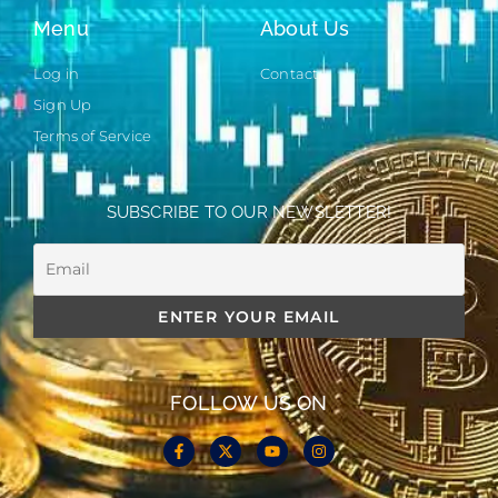
Menu
About Us
Log in
Contact
Sign Up
Terms of Service
SUBSCRIBE TO OUR NEWSLETTER!
FOLLOW US ON