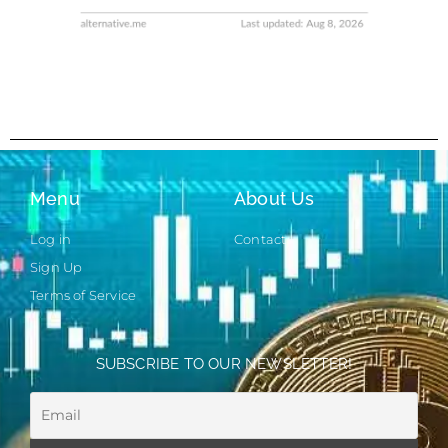
Menu
About Us
Log in
Contact
Sign Up
Terms of Service
SUBSCRIBE TO OUR NEWSLETTER!