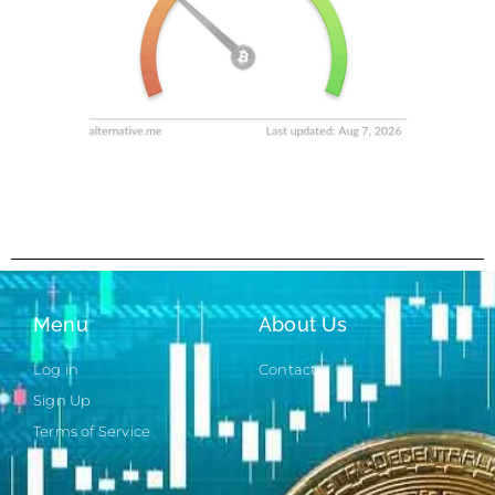
Menu
About Us
Log in
Contact
Sign Up
Terms of Service