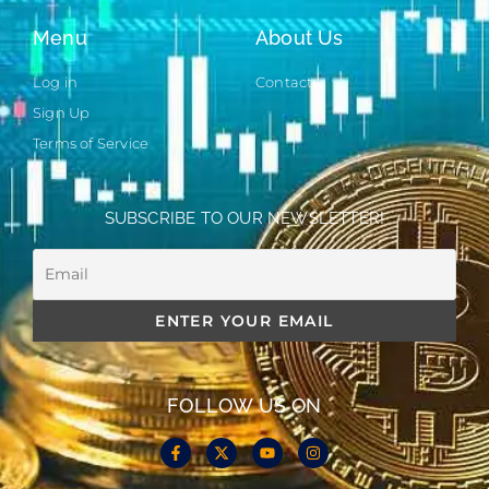
Menu
About Us
Log in
Contact
Sign Up
Terms of Service
SUBSCRIBE TO OUR NEWSLETTER!
FOLLOW US ON