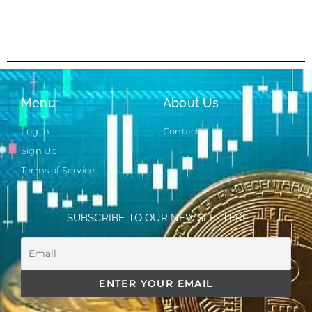
Menu
About Us
Log in
Contact
Sign Up
Terms of Service
SUBSCRIBE TO OUR NEWSLETTER!