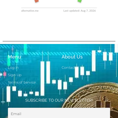
Menu
About Us
Log in
Contact
Sign Up
Terms of Service
SUBSCRIBE TO OUR NEWSLETTER!