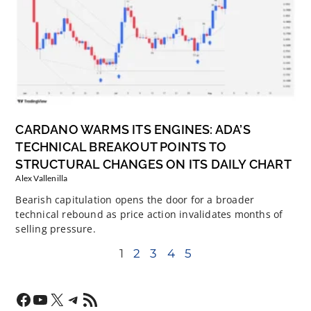
CARDANO WARMS ITS ENGINES: ADA’S
TECHNICAL BREAKOUT POINTS TO
STRUCTURAL CHANGES ON ITS DAILY CHART
Alex Vallenilla
Bearish capitulation opens the door for a broader
technical rebound as price action invalidates months of
selling pressure.
1
2
3
4
5