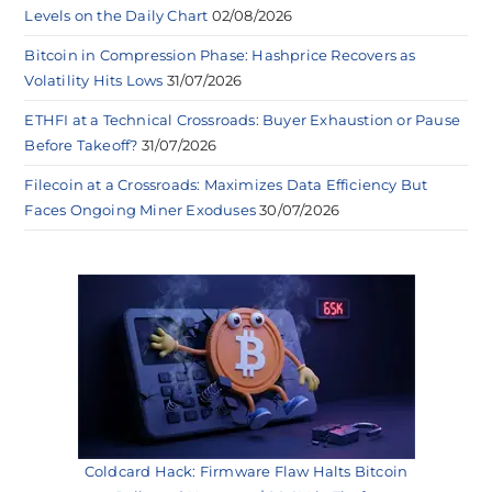
Levels on the Daily Chart
02/08/2026
Bitcoin in Compression Phase: Hashprice Recovers as
Volatility Hits Lows
31/07/2026
ETHFI at a Technical Crossroads: Buyer Exhaustion or Pause
Before Takeoff?
31/07/2026
Filecoin at a Crossroads: Maximizes Data Efficiency But
Faces Ongoing Miner Exoduses
30/07/2026
Coldcard Hack: Firmware Flaw Halts Bitcoin