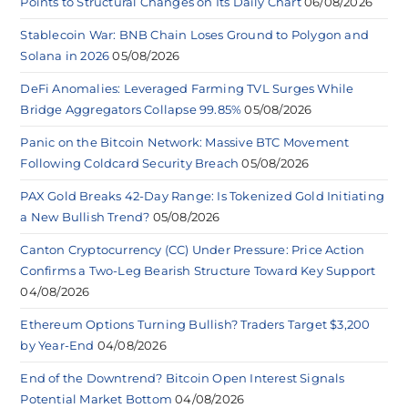
Points to Structural Changes on Its Daily Chart
06/08/2026
Stablecoin War: BNB Chain Loses Ground to Polygon and
Solana in 2026
05/08/2026
DeFi Anomalies: Leveraged Farming TVL Surges While
Bridge Aggregators Collapse 99.85%
05/08/2026
Panic on the Bitcoin Network: Massive BTC Movement
Following Coldcard Security Breach
05/08/2026
PAX Gold Breaks 42-Day Range: Is Tokenized Gold Initiating
a New Bullish Trend?
05/08/2026
Canton Cryptocurrency (CC) Under Pressure: Price Action
Confirms a Two-Leg Bearish Structure Toward Key Support
04/08/2026
Ethereum Options Turning Bullish? Traders Target $3,200
by Year-End
04/08/2026
End of the Downtrend? Bitcoin Open Interest Signals
Potential Market Bottom
04/08/2026