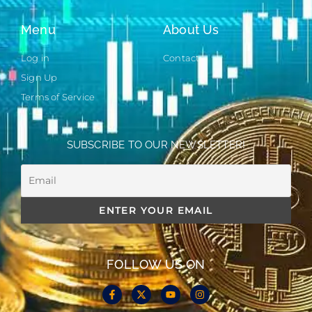
Menu
About Us
Log in
Contact
Sign Up
Terms of Service
SUBSCRIBE TO OUR NEWSLETTER!
FOLLOW US ON