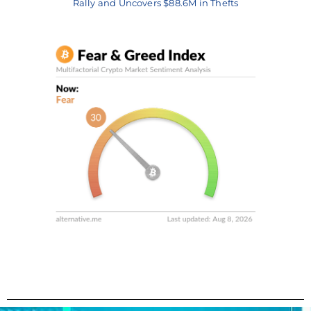
Rally and Uncovers $88.6M in Thefts