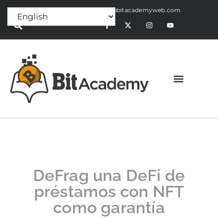
Press Release:
alex@bitacademyweb.com
DeFrag una DeFi de
préstamos con NFT
como garantía