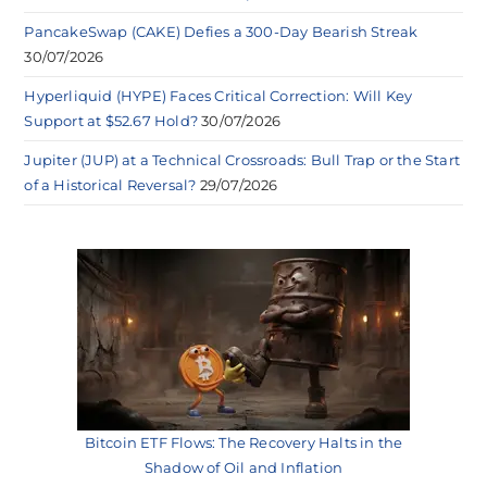
PancakeSwap (CAKE) Defies a 300-Day Bearish Streak
30/07/2026
Hyperliquid (HYPE) Faces Critical Correction: Will Key
Support at $52.67 Hold?
30/07/2026
Jupiter (JUP) at a Technical Crossroads: Bull Trap or the Start
of a Historical Reversal?
29/07/2026
Bitcoin ETF Flows: The Recovery Halts in the
Shadow of Oil and Inflation