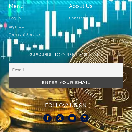
Menu
About Us
Log in
Contact
Sign Up
Terms of Service
SUBSCRIBE TO OUR NEWSLETTER!
FOLLOW US ON