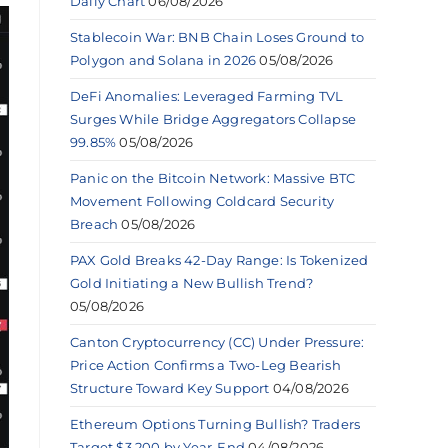
Daily Chart
06/08/2026
Stablecoin War: BNB Chain Loses Ground to
Polygon and Solana in 2026
05/08/2026
DeFi Anomalies: Leveraged Farming TVL
Surges While Bridge Aggregators Collapse
99.85%
05/08/2026
Panic on the Bitcoin Network: Massive BTC
Movement Following Coldcard Security
Breach
05/08/2026
PAX Gold Breaks 42-Day Range: Is Tokenized
Gold Initiating a New Bullish Trend?
05/08/2026
Canton Cryptocurrency (CC) Under Pressure:
Price Action Confirms a Two-Leg Bearish
Structure Toward Key Support
04/08/2026
Ethereum Options Turning Bullish? Traders
Target $3,200 by Year-End
04/08/2026