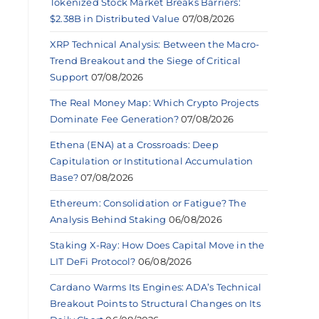
Tokenized Stock Market Breaks Barriers:
$2.38B in Distributed Value
07/08/2026
XRP Technical Analysis: Between the Macro-
Trend Breakout and the Siege of Critical
Support
07/08/2026
The Real Money Map: Which Crypto Projects
Dominate Fee Generation?
07/08/2026
Ethena (ENA) at a Crossroads: Deep
Capitulation or Institutional Accumulation
Base?
07/08/2026
Ethereum: Consolidation or Fatigue? The
Analysis Behind Staking
06/08/2026
Staking X-Ray: How Does Capital Move in the
LIT DeFi Protocol?
06/08/2026
Cardano Warms Its Engines: ADA’s Technical
Breakout Points to Structural Changes on Its