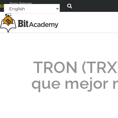
Press Release:
alex@bitacademyweb.com
TRON (TRX) 
que mejor re