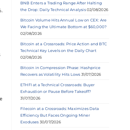
BNB Enters a Trading Range After Halting
the Drop: Daily Technical Analysis
02/08/2026
%.
Bitcoin Volume Hits Annual Low on CEX: Are
We Facing the Ultimate Bottom at $60,000?
02/08/2026
Bitcoin at a Crossroads: Price Action and BTC
Technical Key Levels on the Daily Chart
s
02/08/2026
Bitcoin in Compression Phase: Hashprice
Recovers as Volatility Hits Lows
31/07/2026
ETHFI at a Technical Crossroads: Buyer
Exhaustion or Pause Before Takeoff?
e
31/07/2026
Filecoin at a Crossroads: Maximizes Data
Efficiency But Faces Ongoing Miner
Exoduses
30/07/2026