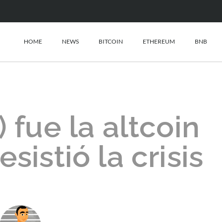
HOME
NEWS
BITCOIN
ETHEREUM
BNB
fue la altcoin
sistió la crisis