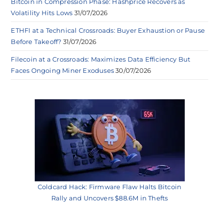
Bitcoin in Compression Phase: Hashprice Recovers as
Volatility Hits Lows
31/07/2026
ETHFI at a Technical Crossroads: Buyer Exhaustion or Pause
Before Takeoff?
31/07/2026
Filecoin at a Crossroads: Maximizes Data Efficiency But
Faces Ongoing Miner Exoduses
30/07/2026
Coldcard Hack: Firmware Flaw Halts Bitcoin
Rally and Uncovers $88.6M in Thefts