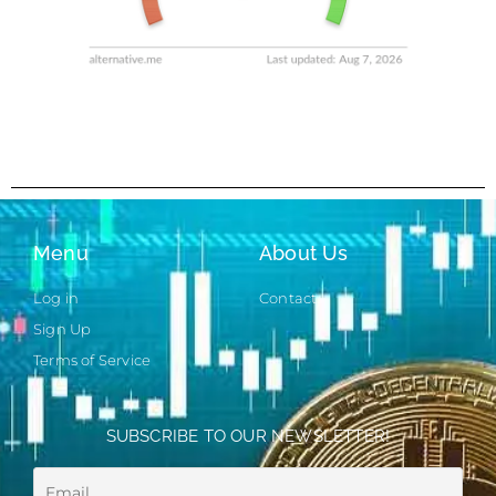
Menu
About Us
Log in
Contact
Sign Up
Terms of Service
SUBSCRIBE TO OUR NEWSLETTER!