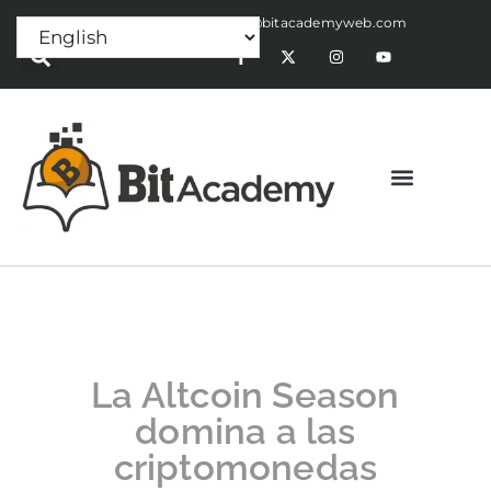
Press Release:
alex@bitacademyweb.com
La Altcoin Season
domina a las
criptomonedas