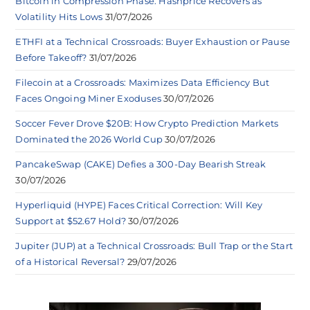
Bitcoin in Compression Phase: Hashprice Recovers as
Volatility Hits Lows
31/07/2026
ETHFI at a Technical Crossroads: Buyer Exhaustion or Pause
Before Takeoff?
31/07/2026
Filecoin at a Crossroads: Maximizes Data Efficiency But
Faces Ongoing Miner Exoduses
30/07/2026
Soccer Fever Drove $20B: How Crypto Prediction Markets
Dominated the 2026 World Cup
30/07/2026
PancakeSwap (CAKE) Defies a 300-Day Bearish Streak
30/07/2026
Hyperliquid (HYPE) Faces Critical Correction: Will Key
Support at $52.67 Hold?
30/07/2026
Jupiter (JUP) at a Technical Crossroads: Bull Trap or the Start
of a Historical Reversal?
29/07/2026