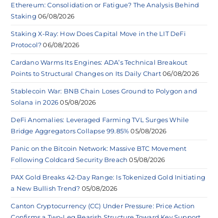
Ethereum: Consolidation or Fatigue? The Analysis Behind
Staking
06/08/2026
Staking X-Ray: How Does Capital Move in the LIT DeFi
Protocol?
06/08/2026
Cardano Warms Its Engines: ADA’s Technical Breakout
Points to Structural Changes on Its Daily Chart
06/08/2026
Stablecoin War: BNB Chain Loses Ground to Polygon and
Solana in 2026
05/08/2026
DeFi Anomalies: Leveraged Farming TVL Surges While
Bridge Aggregators Collapse 99.85%
05/08/2026
Panic on the Bitcoin Network: Massive BTC Movement
Following Coldcard Security Breach
05/08/2026
PAX Gold Breaks 42-Day Range: Is Tokenized Gold Initiating
a New Bullish Trend?
05/08/2026
Canton Cryptocurrency (CC) Under Pressure: Price Action
Confirms a Two-Leg Bearish Structure Toward Key Support