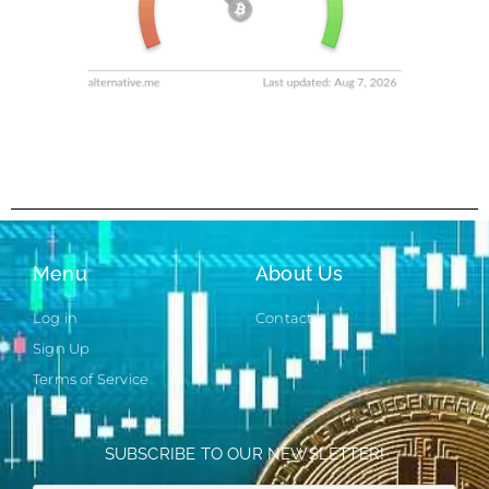
Menu
About Us
Log in
Contact
Sign Up
Terms of Service
SUBSCRIBE TO OUR NEWSLETTER!