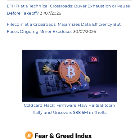
ETHFI at a Technical Crossroads: Buyer Exhaustion or Pause
Before Takeoff?
31/07/2026
Filecoin at a Crossroads: Maximizes Data Efficiency But
Faces Ongoing Miner Exoduses
30/07/2026
Coldcard Hack: Firmware Flaw Halts Bitcoin
Rally and Uncovers $88.6M in Thefts