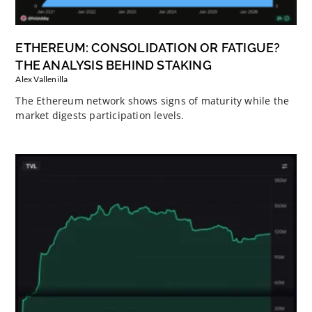
ETHEREUM: CONSOLIDATION OR FATIGUE?
THE ANALYSIS BEHIND STAKING
Alex Vallenilla
The Ethereum network shows signs of maturity while the
market digests participation levels.