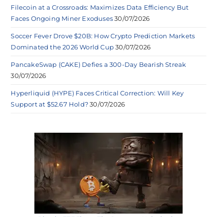
Filecoin at a Crossroads: Maximizes Data Efficiency But
Faces Ongoing Miner Exoduses
30/07/2026
Soccer Fever Drove $20B: How Crypto Prediction Markets
Dominated the 2026 World Cup
30/07/2026
PancakeSwap (CAKE) Defies a 300-Day Bearish Streak
30/07/2026
Hyperliquid (HYPE) Faces Critical Correction: Will Key
Support at $52.67 Hold?
30/07/2026