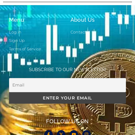
Menu
About Us
Log in
Contact
Sign Up
Terms of Service
SUBSCRIBE TO OUR NEWSLETTER!
FOLLOW US ON