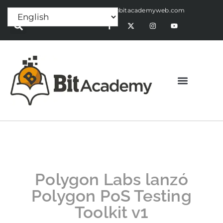
Press Release:
alex@bitacademyweb.com
Polygon Labs lanzó
Polygon PoS Testing
Toolkit v1