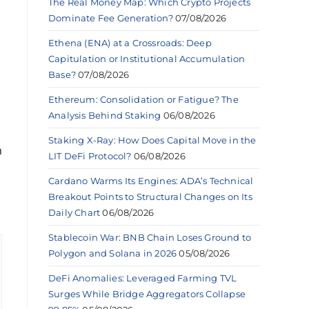
The Real Money Map: Which Crypto Projects
Dominate Fee Generation?
07/08/2026
Ethena (ENA) at a Crossroads: Deep
Capitulation or Institutional Accumulation
Base?
07/08/2026
Ethereum: Consolidation or Fatigue? The
Analysis Behind Staking
06/08/2026
Staking X-Ray: How Does Capital Move in the
n
LIT DeFi Protocol?
06/08/2026
Cardano Warms Its Engines: ADA’s Technical
Breakout Points to Structural Changes on Its
Daily Chart
06/08/2026
Stablecoin War: BNB Chain Loses Ground to
Polygon and Solana in 2026
05/08/2026
DeFi Anomalies: Leveraged Farming TVL
Surges While Bridge Aggregators Collapse