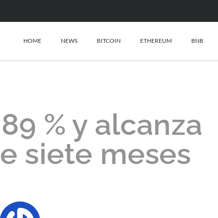
HOME
NEWS
BITCOIN
ETHEREUM
BNB
,89 % y alcanza
e siete meses