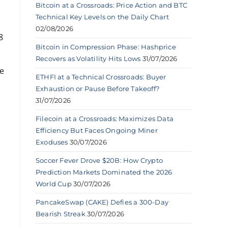
Bitcoin at a Crossroads: Price Action and BTC
Technical Key Levels on the Daily Chart
02/08/2026
8
Bitcoin in Compression Phase: Hashprice
Recovers as Volatility Hits Lows
31/07/2026
de
ETHFI at a Technical Crossroads: Buyer
Exhaustion or Pause Before Takeoff?
31/07/2026
Filecoin at a Crossroads: Maximizes Data
Efficiency But Faces Ongoing Miner
Exoduses
30/07/2026
Soccer Fever Drove $20B: How Crypto
Prediction Markets Dominated the 2026
World Cup
30/07/2026
PancakeSwap (CAKE) Defies a 300-Day
Bearish Streak
30/07/2026