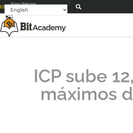
Press Release:
alex@bitacademyweb.com
ICP sube 12
máximos d