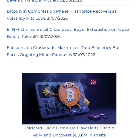
Levels on the Daily Chart
02/08/2026
Bitcoin in Compression Phase: Hashprice Recovers as
Volatility Hits Lows
31/07/2026
ETHFI at a Technical Crossroads: Buyer Exhaustion or Pause
Before Takeoff?
31/07/2026
Filecoin at a Crossroads: Maximizes Data Efficiency But
Faces Ongoing Miner Exoduses
30/07/2026
Coldcard Hack: Firmware Flaw Halts Bitcoin
Rally and Uncovers $88.6M in Thefts