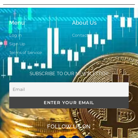
Menu
About Us
Log in
Contact
Sign Up
Terms of Service
SUBSCRIBE TO OUR NEWSLETTER!
FOLLOW US ON