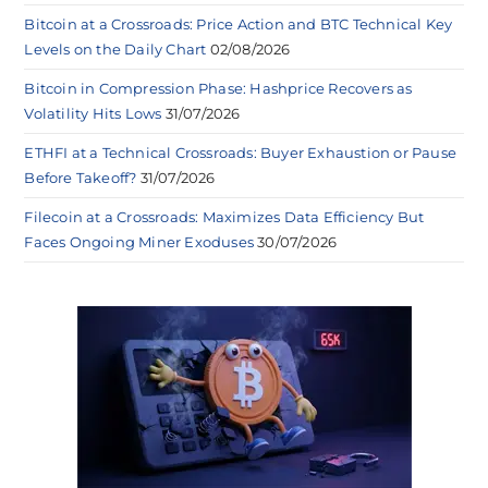
Bitcoin at a Crossroads: Price Action and BTC Technical Key
Levels on the Daily Chart
02/08/2026
Bitcoin in Compression Phase: Hashprice Recovers as
Volatility Hits Lows
31/07/2026
ETHFI at a Technical Crossroads: Buyer Exhaustion or Pause
Before Takeoff?
31/07/2026
Filecoin at a Crossroads: Maximizes Data Efficiency But
Faces Ongoing Miner Exoduses
30/07/2026