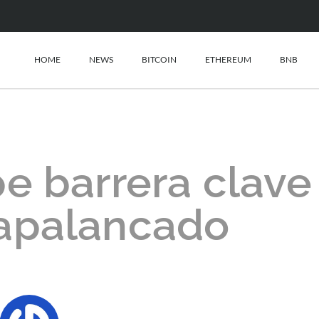
HOME
NEWS
BITCOIN
ETHEREUM
BNB
e barrera clave
 apalancado