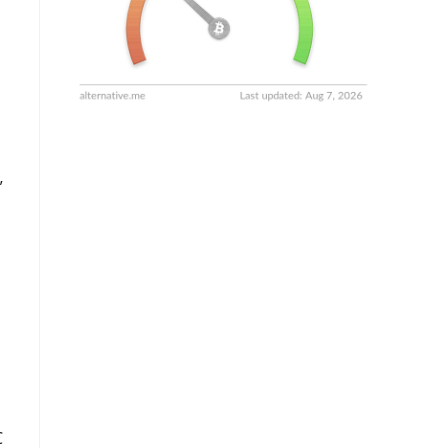
n
”
C