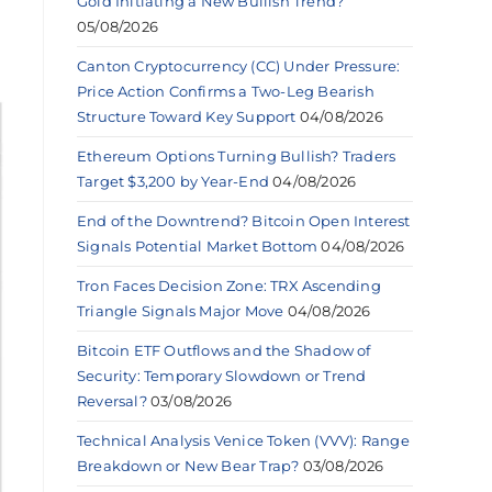
e
Gold Initiating a New Bullish Trend?
05/08/2026
Canton Cryptocurrency (CC) Under Pressure:
Price Action Confirms a Two-Leg Bearish
Structure Toward Key Support
04/08/2026
Ethereum Options Turning Bullish? Traders
Target $3,200 by Year-End
04/08/2026
End of the Downtrend? Bitcoin Open Interest
Signals Potential Market Bottom
04/08/2026
Tron Faces Decision Zone: TRX Ascending
Triangle Signals Major Move
04/08/2026
Bitcoin ETF Outflows and the Shadow of
Security: Temporary Slowdown or Trend
Reversal?
03/08/2026
Technical Analysis Venice Token (VVV): Range
Breakdown or New Bear Trap?
03/08/2026