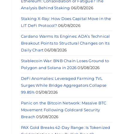
Ethereum: Consolidation or Fatigue? The
Analysis Behind Staking
06/08/2026
Staking X-Ray: How Does Capital Move in the
LIT DeFi Protocol?
06/08/2026
Cardano Warms Its Engines: ADA’s Technical
Breakout Points to Structural Changes on Its
Daily Chart
06/08/2026
Stablecoin War: BNB Chain Loses Ground to
Polygon and Solana in 2026
05/08/2026
DeFi Anomalies: Leveraged Farming TVL
Surges While Bridge Aggregators Collapse
99.85%
05/08/2026
Panic on the Bitcoin Network: Massive BTC
Movement Following Coldcard Security
Breach
05/08/2026
PAX Gold Breaks 42-Day Range: Is Tokenized