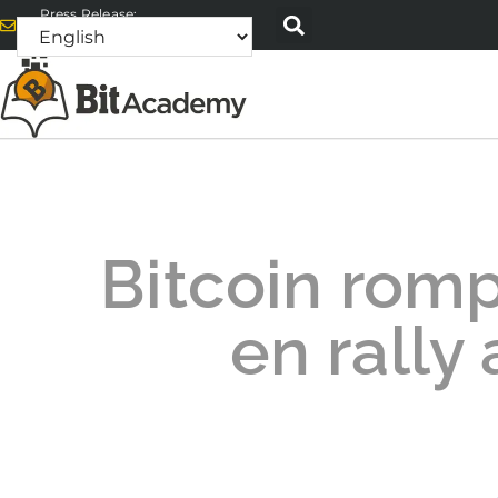
Press Release:
alex@bitacademyweb.com
Bitcoin romp
en rally