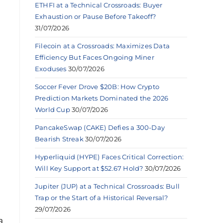
ETHFI at a Technical Crossroads: Buyer
Exhaustion or Pause Before Takeoff?
31/07/2026
Filecoin at a Crossroads: Maximizes Data
Efficiency But Faces Ongoing Miner
Exoduses
30/07/2026
Soccer Fever Drove $20B: How Crypto
Prediction Markets Dominated the 2026
World Cup
30/07/2026
PancakeSwap (CAKE) Defies a 300-Day
Bearish Streak
30/07/2026
Hyperliquid (HYPE) Faces Critical Correction:
Will Key Support at $52.67 Hold?
30/07/2026
Jupiter (JUP) at a Technical Crossroads: Bull
Trap or the Start of a Historical Reversal?
29/07/2026
a