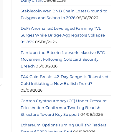
Daily Chart
06/08/2026
Stablecoin War: BNB Chain Loses Ground to
Polygon and Solana in 2026
05/08/2026
DeFi Anomalies: Leveraged Farming TVL
Surges While Bridge Aggregators Collapse
99.85%
05/08/2026
Panic on the Bitcoin Network: Massive BTC
Movement Following Coldcard Security
Breach
05/08/2026
PAX Gold Breaks 42-Day Range: Is Tokenized
Gold Initiating a New Bullish Trend?
n
05/08/2026
Canton Cryptocurrency (CC) Under Pressure:
Price Action Confirms a Two-Leg Bearish
Structure Toward Key Support
04/08/2026
Ethereum Options Turning Bullish? Traders
Target $3,200 by Year-End
04/08/2026