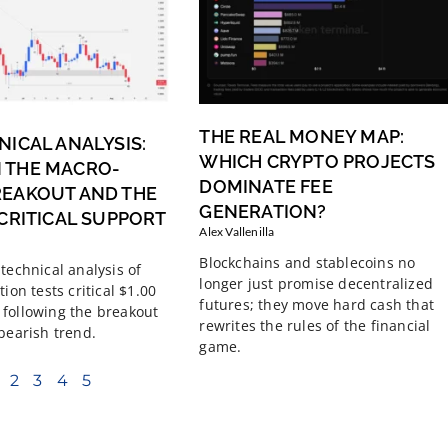
THE REAL MONEY MAP:
NICAL ANALYSIS:
WHICH CRYPTO PROJECTS
 THE MACRO-
DOMINATE FEE
REAKOUT AND THE
GENERATION?
 CRITICAL SUPPORT
Alex Vallenilla
Blockchains and stablecoins no
technical analysis of
longer just promise decentralized
tion tests critical $1.00
futures; they move hard cash that
following the breakout
rewrites the rules of the financial
 bearish trend.
game.
2
3
4
5