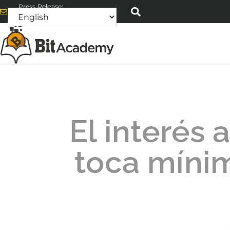
Press Release:
alex@bitacademyweb.com
El interés 
toca míni