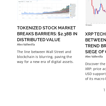
TOKENIZED STOCK MARKET
BREAKS BARRIERS: $2.38B IN
XRP TECH
DISTRIBUTED VALUE
BETWEEN
Alex Vallenilla
TREND B
SIEGE OF
The line between Wall Street and
blockchain is blurring, paving the
Alex Vallenilla
way for a new era of digital assets.
Discover the 
XRP: price ac
USD support 
of its macro
1