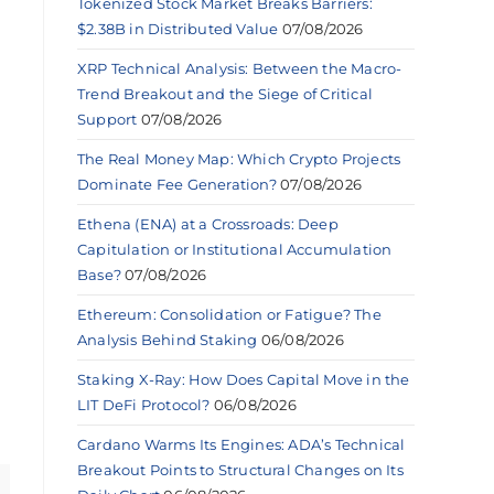
Tokenized Stock Market Breaks Barriers:
$2.38B in Distributed Value
07/08/2026
XRP Technical Analysis: Between the Macro-
Trend Breakout and the Siege of Critical
Support
07/08/2026
The Real Money Map: Which Crypto Projects
Dominate Fee Generation?
07/08/2026
Ethena (ENA) at a Crossroads: Deep
Capitulation or Institutional Accumulation
Base?
07/08/2026
Ethereum: Consolidation or Fatigue? The
Analysis Behind Staking
06/08/2026
Staking X-Ray: How Does Capital Move in the
LIT DeFi Protocol?
06/08/2026
Cardano Warms Its Engines: ADA’s Technical
Breakout Points to Structural Changes on Its