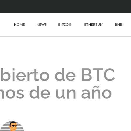
HOME
NEWS
BITCOIN
ETHEREUM
BNB
abierto de BTC
mos de un año