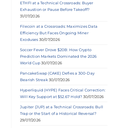
ETHFI at a Technical Crossroads: Buyer
Exhaustion or Pause Before Takeoff?
31/07/2026
Filecoin at a Crossroads: Maximizes Data
Efficiency But Faces Ongoing Miner
Exoduses
30/07/2026
Soccer Fever Drove $20B: How Crypto
Prediction Markets Dominated the 2026
World Cup
30/07/2026
PancakeSwap (CAKE) Defies a 300-Day
Bearish Streak
30/07/2026
Hyperliquid (HYPE) Faces Critical Correction:
Will Key Support at $52.67 Hold?
30/07/2026
Jupiter (JUP) at a Technical Crossroads: Bull
Trap or the Start of a Historical Reversal?
29/07/2026