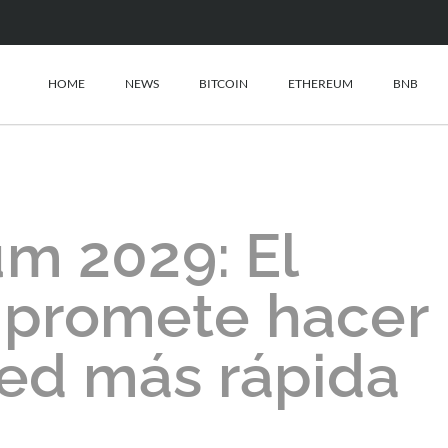
HOME
NEWS
BITCOIN
ETHEREUM
BNB
m 2029: El
 promete hacer
red más rápida