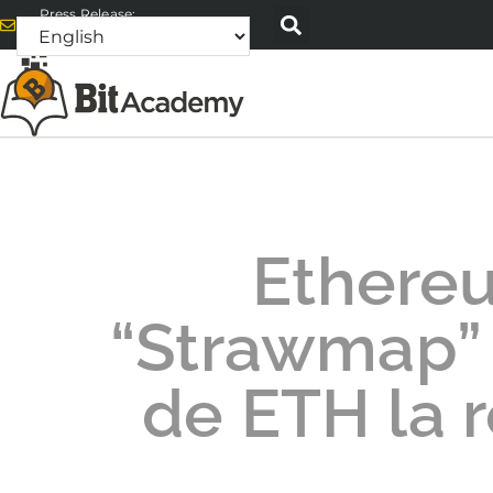
Press Release:
alex@bitacademyweb.com
Ethereu
“Strawmap”
de ETH la 