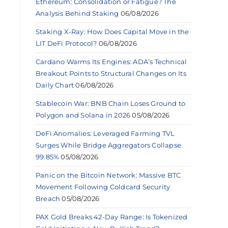
Ethereum: Consolidation or Fatigue? The
Analysis Behind Staking
06/08/2026
Staking X-Ray: How Does Capital Move in the
LIT DeFi Protocol?
06/08/2026
Cardano Warms Its Engines: ADA’s Technical
Breakout Points to Structural Changes on Its
Daily Chart
06/08/2026
Stablecoin War: BNB Chain Loses Ground to
Polygon and Solana in 2026
05/08/2026
DeFi Anomalies: Leveraged Farming TVL
Surges While Bridge Aggregators Collapse
99.85%
05/08/2026
Panic on the Bitcoin Network: Massive BTC
Movement Following Coldcard Security
Breach
05/08/2026
PAX Gold Breaks 42-Day Range: Is Tokenized