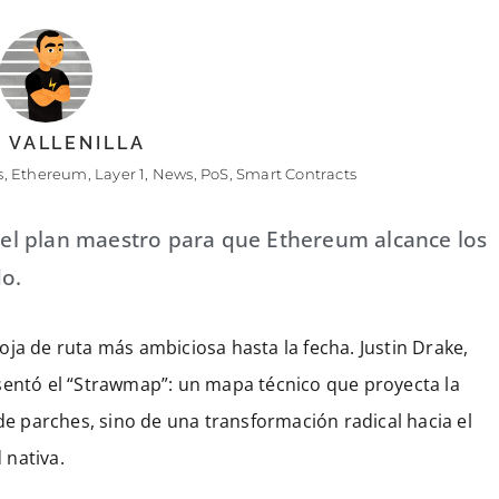
 VALLENILLA
s
,
Ethereum
,
Layer 1
,
News
,
PoS
,
Smart Contracts
a el plan maestro para que Ethereum alcance los
o.
ja de ruta más ambiciosa hasta la fecha. Justin Drake,
sentó el “Strawmap”: un mapa técnico que proyecta la
 de parches, sino de una transformación radical hacia el
 nativa.