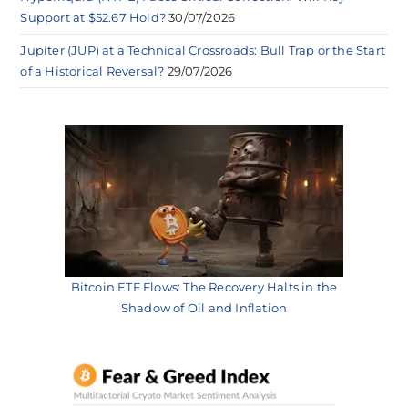
Support at $52.67 Hold?
30/07/2026
Jupiter (JUP) at a Technical Crossroads: Bull Trap or the Start
of a Historical Reversal?
29/07/2026
Bitcoin ETF Flows: The Recovery Halts in the
Shadow of Oil and Inflation