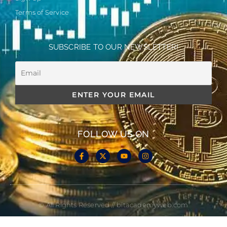
Terms of Service
SUBSCRIBE TO OUR NEWSLETTER!
FOLLOW US ON
© All Rights Reserved // bitacademyweb.com
Made with
by Cloud Media Pro