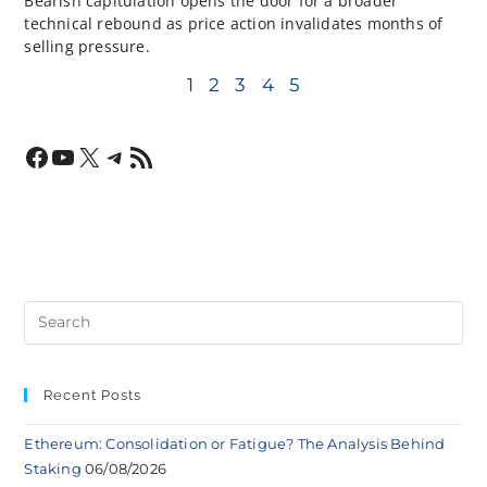
Bearish capitulation opens the door for a broader
technical rebound as price action invalidates months of
selling pressure.
1
2
3
4
5
Recent Posts
Ethereum: Consolidation or Fatigue? The Analysis Behind
Staking
06/08/2026