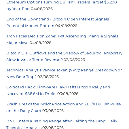
Ethereum Options Turning Bullish? Traders Target $3,200
by Year-End
04/08/2026
End of the Downtrend? Bitcoin Open Interest Signals
Potential Market Bottom
04/08/2026
Tron Faces Decision Zone: TRX Ascending Triangle Signals
Major Move
04/08/2026
Bitcoin ETF Outflows and the Shadow of Security: Temporary
Slowdown or Trend Reversal?
03/08/2026
Technical Analysis Venice Token (VVV): Range Breakdown or
New Bear Trap?
03/08/2026
Coldcard Hack: Firmware Flaw Halts Bitcoin Rally and
Uncovers $88.6M in Thefts
03/08/2026
Zcash Breaks the Mold: Price Action and ZEC’s Bullish Pulse
on the Daily Chart
03/08/2026
BNB Enters a Trading Range After Halting the Drop: Daily
Technical Analysis
02/08/2026