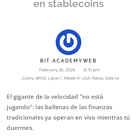
en stablecoins
BIT ACADEMYWEB
February 26, 2026
,
6:10 pm
,
Coins
,
dPoS
,
Layer 1
,
Made In USA
,
News
,
Solana
El gigante de la velocidad "no está
jugando": las ballenas de las finanzas
tradicionales ya operan en vivo mientras tú
duermes.