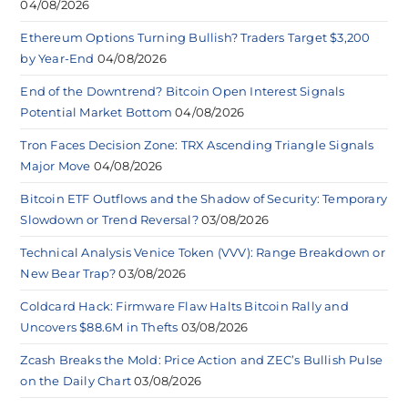
04/08/2026
Ethereum Options Turning Bullish? Traders Target $3,200
by Year-End
04/08/2026
End of the Downtrend? Bitcoin Open Interest Signals
Potential Market Bottom
04/08/2026
Tron Faces Decision Zone: TRX Ascending Triangle Signals
Major Move
04/08/2026
Bitcoin ETF Outflows and the Shadow of Security: Temporary
Slowdown or Trend Reversal?
03/08/2026
Technical Analysis Venice Token (VVV): Range Breakdown or
New Bear Trap?
03/08/2026
Coldcard Hack: Firmware Flaw Halts Bitcoin Rally and
Uncovers $88.6M in Thefts
03/08/2026
Zcash Breaks the Mold: Price Action and ZEC’s Bullish Pulse
on the Daily Chart
03/08/2026