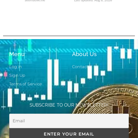
Menu
About Us
Log in
Contact
Sign Up
Terms of Service
SUBSCRIBE TO OUR NEWSLETTER!