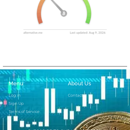
Menu
About Us
Log in
Contact
Sign Up
Terms of Service