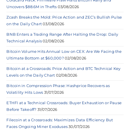
Coldcard Hack: Firmware Flaw Halts Bitcoin Rally and
Uncovers $88.6M in Thefts
03/08/2026
Zcash Breaks the Mold: Price Action and ZEC’s Bullish Pulse
on the Daily Chart
03/08/2026
BNB Enters a Trading Range After Halting the Drop: Daily
Technical Analysis
02/08/2026
Bitcoin Volume Hits Annual Low on CEX: Are We Facing the
Ultimate Bottom at $60,000?
02/08/2026
Bitcoin at a Crossroads: Price Action and BTC Technical Key
Levels on the Daily Chart
02/08/2026
Bitcoin in Compression Phase: Hashprice Recovers as
Volatility Hits Lows
31/07/2026
ETHFI at a Technical Crossroads: Buyer Exhaustion or Pause
Before Takeoff?
31/07/2026
Filecoin at a Crossroads: Maximizes Data Efficiency But
Faces Ongoing Miner Exoduses
30/07/2026