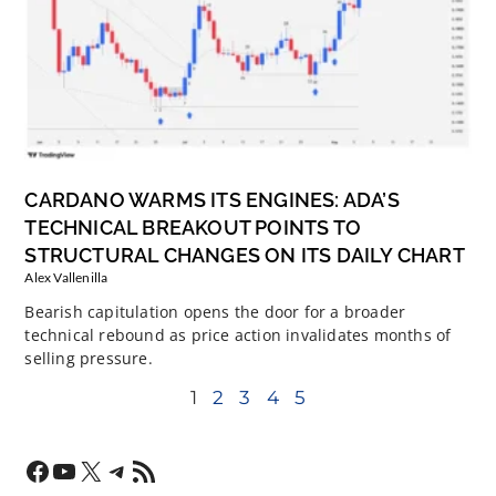
CARDANO WARMS ITS ENGINES: ADA’S
TECHNICAL BREAKOUT POINTS TO
STRUCTURAL CHANGES ON ITS DAILY CHART
Alex Vallenilla
Bearish capitulation opens the door for a broader
technical rebound as price action invalidates months of
selling pressure.
1
2
3
4
5