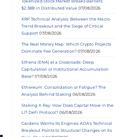
Tokenized Stock Market Breaks Barriers:
$2.38B in Distributed Value
07/08/2026
XRP Technical Analysis: Between the Macro-
Trend Breakout and the Siege of Critical
Support
07/08/2026
The Real Money Map: Which Crypto Projects
Dominate Fee Generation?
07/08/2026
Ethena (ENA) at a Crossroads: Deep
Capitulation or Institutional Accumulation
Base?
07/08/2026
Ethereum: Consolidation or Fatigue? The
Analysis Behind Staking
06/08/2026
Staking X-Ray: How Does Capital Move in the
LIT DeFi Protocol?
06/08/2026
Cardano Warms Its Engines: ADA’s Technical
Breakout Points to Structural Changes on Its