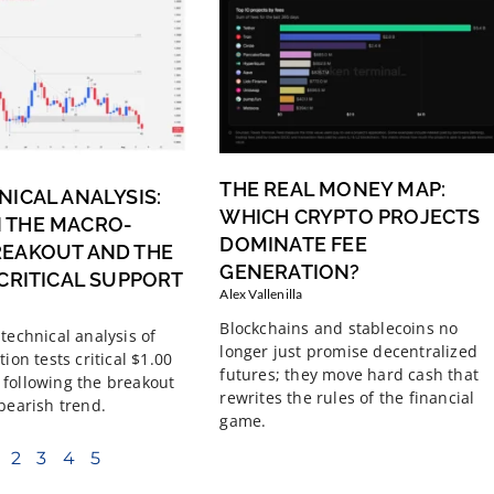
THE REAL MONEY MAP:
NICAL ANALYSIS:
WHICH CRYPTO PROJECTS
 THE MACRO-
DOMINATE FEE
REAKOUT AND THE
GENERATION?
 CRITICAL SUPPORT
Alex Vallenilla
Blockchains and stablecoins no
technical analysis of
longer just promise decentralized
tion tests critical $1.00
futures; they move hard cash that
following the breakout
rewrites the rules of the financial
 bearish trend.
game.
2
3
4
5