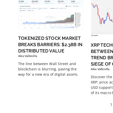
TOKENIZED STOCK MARKET
BREAKS BARRIERS: $2.38B IN
XRP TECH
DISTRIBUTED VALUE
BETWEEN
Alex Vallenilla
TREND B
SIEGE OF
The line between Wall Street and
blockchain is blurring, paving the
Alex Vallenilla
way for a new era of digital assets.
Discover the 
XRP: price ac
USD support 
of its macro
1