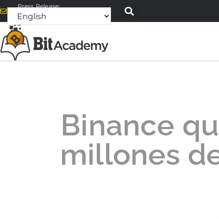
Press Release:
alex@bitacademyweb.com
Binance q
millones d