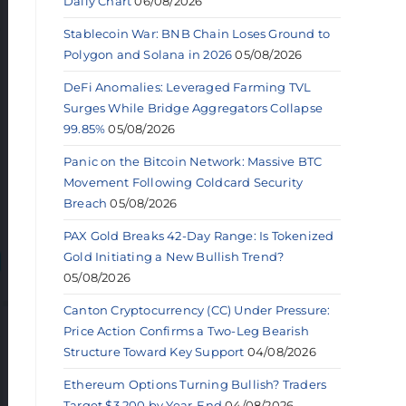
Daily Chart
06/08/2026
Stablecoin War: BNB Chain Loses Ground to
Polygon and Solana in 2026
05/08/2026
DeFi Anomalies: Leveraged Farming TVL
Surges While Bridge Aggregators Collapse
99.85%
05/08/2026
Panic on the Bitcoin Network: Massive BTC
Movement Following Coldcard Security
Breach
05/08/2026
PAX Gold Breaks 42-Day Range: Is Tokenized
Gold Initiating a New Bullish Trend?
05/08/2026
Canton Cryptocurrency (CC) Under Pressure:
Price Action Confirms a Two-Leg Bearish
Structure Toward Key Support
04/08/2026
Ethereum Options Turning Bullish? Traders
Target $3,200 by Year-End
04/08/2026