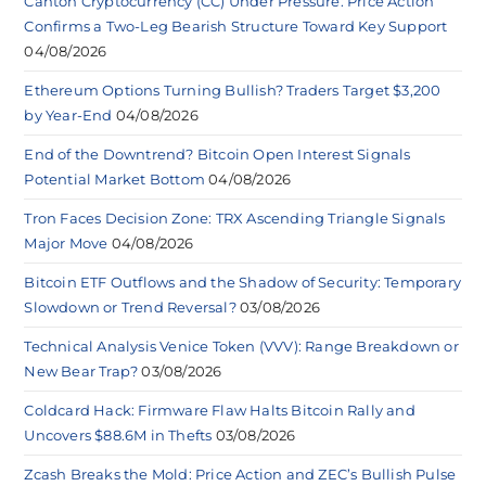
Canton Cryptocurrency (CC) Under Pressure: Price Action
Confirms a Two-Leg Bearish Structure Toward Key Support
04/08/2026
Ethereum Options Turning Bullish? Traders Target $3,200
by Year-End
04/08/2026
End of the Downtrend? Bitcoin Open Interest Signals
Potential Market Bottom
04/08/2026
Tron Faces Decision Zone: TRX Ascending Triangle Signals
Major Move
04/08/2026
Bitcoin ETF Outflows and the Shadow of Security: Temporary
Slowdown or Trend Reversal?
03/08/2026
Technical Analysis Venice Token (VVV): Range Breakdown or
New Bear Trap?
03/08/2026
Coldcard Hack: Firmware Flaw Halts Bitcoin Rally and
Uncovers $88.6M in Thefts
03/08/2026
Zcash Breaks the Mold: Price Action and ZEC’s Bullish Pulse