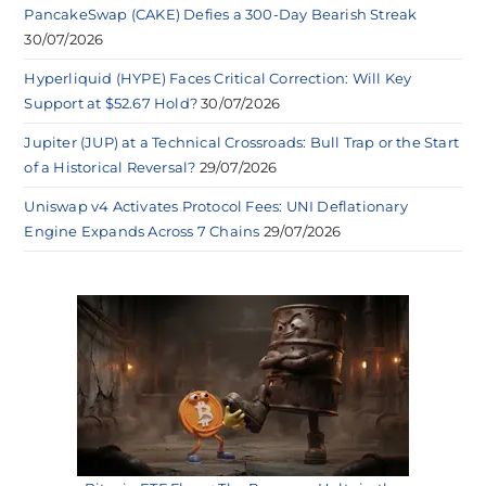
PancakeSwap (CAKE) Defies a 300-Day Bearish Streak
30/07/2026
Hyperliquid (HYPE) Faces Critical Correction: Will Key
Support at $52.67 Hold?
30/07/2026
Jupiter (JUP) at a Technical Crossroads: Bull Trap or the Start
of a Historical Reversal?
29/07/2026
Uniswap v4 Activates Protocol Fees: UNI Deflationary
Engine Expands Across 7 Chains
29/07/2026