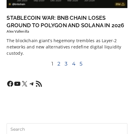
STABLECOIN WAR: BNB CHAIN LOSES
GROUND TO POLYGON AND SOLANA IN 2026
Alex Vallenilla
The blockchain giant’s hegemony trembles as Layer-2
networks and new alternatives redefine digital liquidity
custody.
1
2
3
4
5