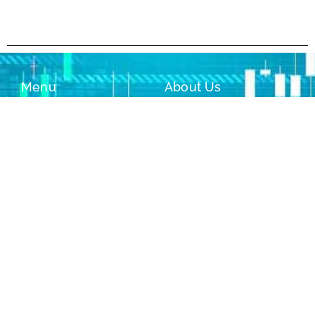
Menu
About Us
Log in
Contact
Sign Up
Terms of Service
SUBSCRIBE TO OUR NEWSLETTER!