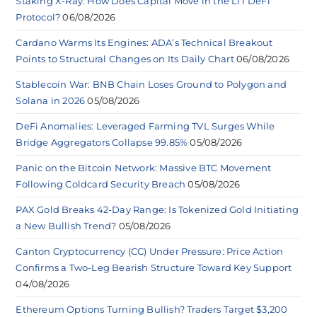
Staking X-Ray: How Does Capital Move in the LIT DeFi
Protocol?
06/08/2026
Cardano Warms Its Engines: ADA’s Technical Breakout
Points to Structural Changes on Its Daily Chart
06/08/2026
Stablecoin War: BNB Chain Loses Ground to Polygon and
Solana in 2026
05/08/2026
DeFi Anomalies: Leveraged Farming TVL Surges While
Bridge Aggregators Collapse 99.85%
05/08/2026
Panic on the Bitcoin Network: Massive BTC Movement
Following Coldcard Security Breach
05/08/2026
PAX Gold Breaks 42-Day Range: Is Tokenized Gold Initiating
a New Bullish Trend?
05/08/2026
Canton Cryptocurrency (CC) Under Pressure: Price Action
Confirms a Two-Leg Bearish Structure Toward Key Support
04/08/2026
Ethereum Options Turning Bullish? Traders Target $3,200