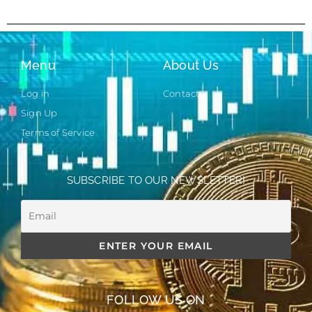
Menu
About Us
Log in
Contact
Sign Up
Terms of Service
SUBSCRIBE TO OUR NEWSLETTER!
FOLLOW US ON