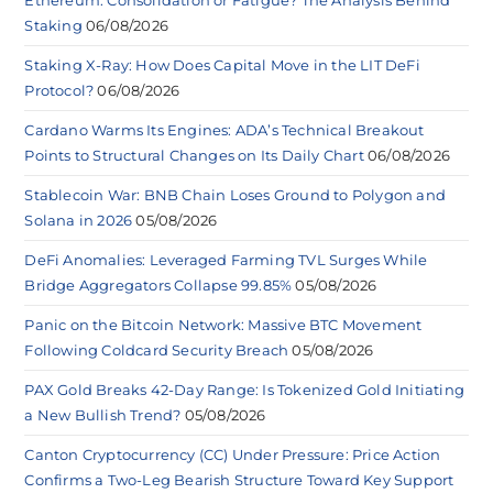
Ethereum: Consolidation or Fatigue? The Analysis Behind
Staking
06/08/2026
Staking X-Ray: How Does Capital Move in the LIT DeFi
Protocol?
06/08/2026
Cardano Warms Its Engines: ADA’s Technical Breakout
Points to Structural Changes on Its Daily Chart
06/08/2026
Stablecoin War: BNB Chain Loses Ground to Polygon and
Solana in 2026
05/08/2026
DeFi Anomalies: Leveraged Farming TVL Surges While
Bridge Aggregators Collapse 99.85%
05/08/2026
Panic on the Bitcoin Network: Massive BTC Movement
Following Coldcard Security Breach
05/08/2026
PAX Gold Breaks 42-Day Range: Is Tokenized Gold Initiating
a New Bullish Trend?
05/08/2026
Canton Cryptocurrency (CC) Under Pressure: Price Action
Confirms a Two-Leg Bearish Structure Toward Key Support