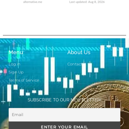
Menu
About Us
Log in
Contact
Sign Up
Terms of Service
SUBSCRIBE TO OUR NEWSLETTER!