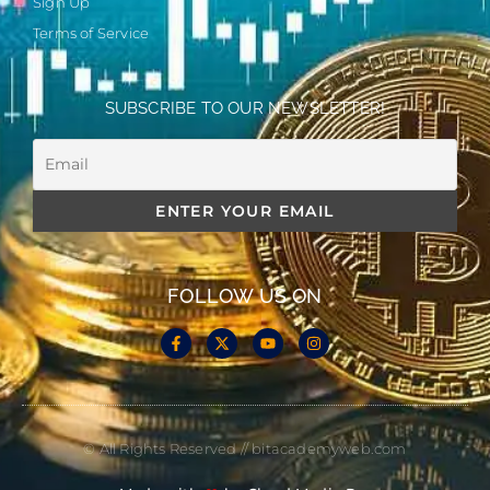
Sign Up
Terms of Service
SUBSCRIBE TO OUR NEWSLETTER!
FOLLOW US ON
© All Rights Reserved // bitacademyweb.com