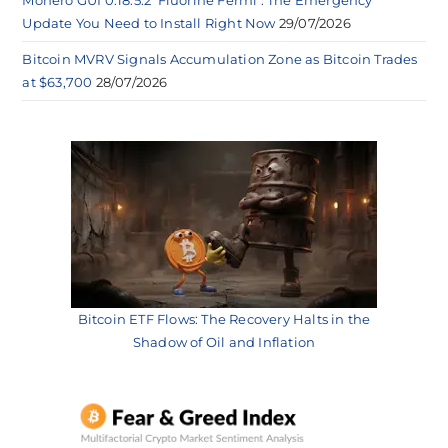
Monero GUI 0.18.5.2 ‘Fluorine Fermi’: The Emergency
Update You Need to Install Right Now
29/07/2026
Bitcoin MVRV Signals Accumulation Zone as Bitcoin Trades
at $63,700
28/07/2026
Bitcoin ETF Flows: The Recovery Halts in the
Shadow of Oil and Inflation