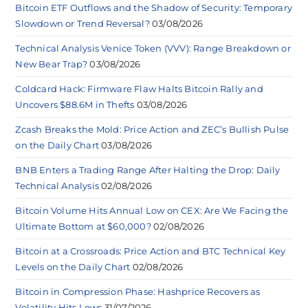
Bitcoin ETF Outflows and the Shadow of Security: Temporary
Slowdown or Trend Reversal?
03/08/2026
Technical Analysis Venice Token (VVV): Range Breakdown or
New Bear Trap?
03/08/2026
Coldcard Hack: Firmware Flaw Halts Bitcoin Rally and
Uncovers $88.6M in Thefts
03/08/2026
Zcash Breaks the Mold: Price Action and ZEC’s Bullish Pulse
on the Daily Chart
03/08/2026
BNB Enters a Trading Range After Halting the Drop: Daily
Technical Analysis
02/08/2026
Bitcoin Volume Hits Annual Low on CEX: Are We Facing the
Ultimate Bottom at $60,000?
02/08/2026
Bitcoin at a Crossroads: Price Action and BTC Technical Key
Levels on the Daily Chart
02/08/2026
Bitcoin in Compression Phase: Hashprice Recovers as
Volatility Hits Lows
31/07/2026