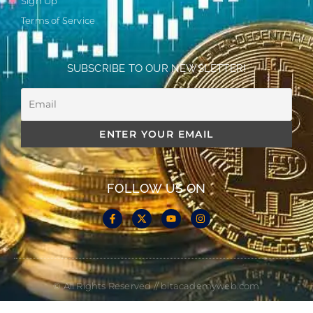
Sign Up
Terms of Service
SUBSCRIBE TO OUR NEWSLETTER!
FOLLOW US ON
© All Rights Reserved // bitacademyweb.com