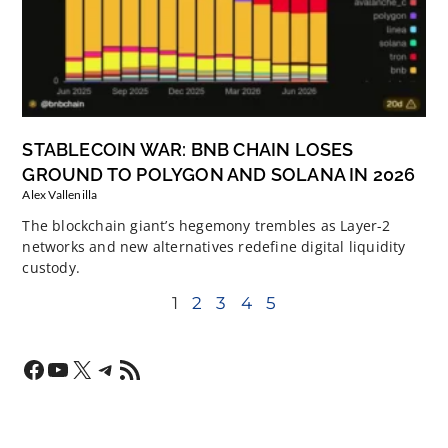
STABLECOIN WAR: BNB CHAIN LOSES
GROUND TO POLYGON AND SOLANA IN 2026
Alex Vallenilla
The blockchain giant’s hegemony trembles as Layer-2
networks and new alternatives redefine digital liquidity
custody.
1
2
3
4
5