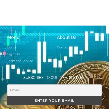
Menu
About Us
Log in
Contact
Sign Up
Terms of Service
SUBSCRIBE TO OUR NEWSLETTER!